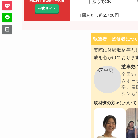
手ぶらでOK！
公式サイト
1回あたり約2,750円！
執筆者・監修者につ
実際に体験取材等も
成を心がけておりま
芝卓史(
全国3
ムオー
卒。展
シンも
取材班の方々について