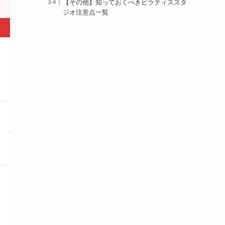
【その他】知っておくべきピラティススタ
ジオ注意点一覧
ジャンル
入会金
月4回 38,400円 /
入会金 22,000円（体験日
マシン
1回あたり9,000円
入会で無料）
体験 5,000円（
マットグループ月4回
入会金 33,000円（当日入
マット / マシン
リフォーマーグルー
会で無料）
プライベート月4回 
入会金 5,500円 + 事務手数
月4回 14,190円 /
料 2,200円（当日入会で入
マシン
通い放題 40,590
会金無料キャンペーンあ
体験レッスン 無料
り）