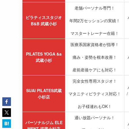
老舗パーソナル専門！
ピラティススタジオ
年間2万セッションの実績！
B&B 武蔵小杉
マスタートレーナー在籍！
医療系国家資格者が指導！
PILATES YOGA &a
痛み・姿勢を根本改善！
武蔵小杉
産前産後ケアにも対応！
完全女性専用スタジオ！
SUAI PILATES武蔵
マタニティピラティス対応！
小杉店
お子様連れもOK！
通い放題パーソナル！
パーソナルジム ELE
MENT 武蔵小杉店