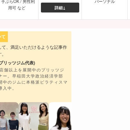
/ 手ぶらOK / 男性利
パーソナル
用可 など
詳細↓
いて
して、満足いただけるような記事作
す。
プリッツジム代表)
7店舗以上を展開中のプリッツジ
ナー。早稲田大学政治経済学部
開中のジムに本格派ピラティスマ
導入中。