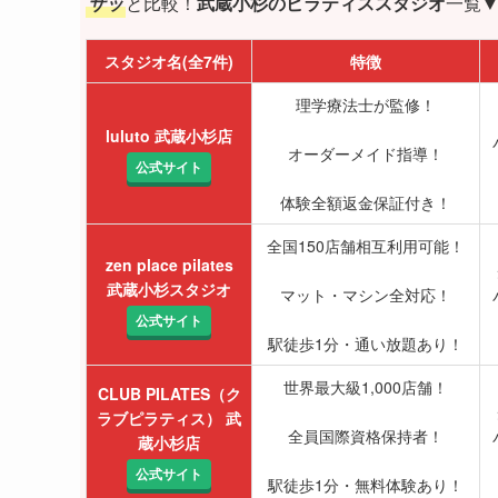
サッ
と比較！
武蔵小杉のピラティススタジオ
一覧
スタジオ名(全7件)
特徴
理学療法士が監修！
luluto 武蔵小杉店
オーダーメイド指導！
公式サイト
体験全額返金保証付き！
全国150店舗相互利用可能！
zen place pilates
武蔵小杉スタジオ
マット・マシン全対応！
公式サイト
駅徒歩1分・通い放題あり！
世界最大級1,000店舗！
CLUB PILATES（ク
ラブピラティス） 武
全員国際資格保持者！
蔵小杉店
公式サイト
駅徒歩1分・無料体験あり！