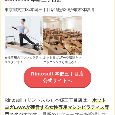
東京都文京区/本郷三丁目駅 徒歩30秒/取材体験済
女性専用のマシンピラティ
ホットヨガLAVAや暗闘キッ
ススタジオ！
クボクシングも通える！
Rintosull 本郷三丁目店
公式サイトへ
Rintosull（リントスル）本郷三丁目店は、
ホット
ヨガLAVAが運営する女性専用マシンピラティス専
門スタジオ
です。最新のリフォーマーを設備して