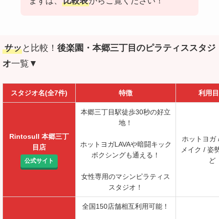
まずは、
比較表
からご覧ください！
サッ
と比較！
後楽園・本郷三丁目のピラティススタジ
オ
一覧▼
スタジオ名(全7件)
特徴
利用目
本郷三丁目駅徒歩30秒の好立
地！
Rintosull 本郷三丁
ホットヨガ 
ホットヨガLAVAや暗闘キック
目店
メイク / 姿
ボクシングも通える！
ど
公式サイト
女性専用のマシンピラティス
スタジオ！
全国150店舗相互利用可能！