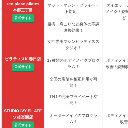
zen place pilates
マット・マシン・プライベー
ダイエット 
本郷三丁目
ト対応 ！
メイク / 姿
ど
公式サイト
腰痛・肩こりなど身体の不調
改善効果！
女性専用マシンピラティスス
タジオ！
ピラティスK 春日店
17種類のボディメイクプログ
ボディメイク
ラム！
改善 / 姿勢
公式サイト
全国の店舗を相互利用が可
能！
1対1の完全プライベート空
間！
STUDIO IVY PILATE
オーダーメイドのプログラ
ボディメイク
S 後楽園店
ム！
改善
公式サイト