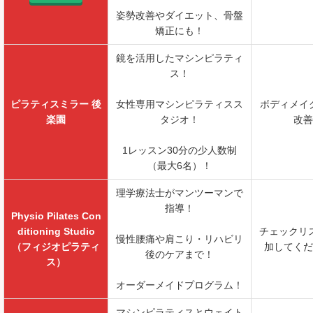
姿勢改善やダイエット、骨盤
矯正にも！
鏡を活用したマシンピラティ
ス！
ピラティスミラー 後
女性専用マシンピラティスス
ボディメイク
楽園
タジオ！
改善
1レッスン30分の少人数制
（最大6名）！
理学療法士がマンツーマンで
指導！
Physio Pilates Con
ditioning Studio
チェックリ
慢性腰痛や肩こり・リハビリ
（フィジオピラティ
加してくだ
後のケアまで！
ス）
オーダーメイドプログラム！
マシンピラティスとウェイト