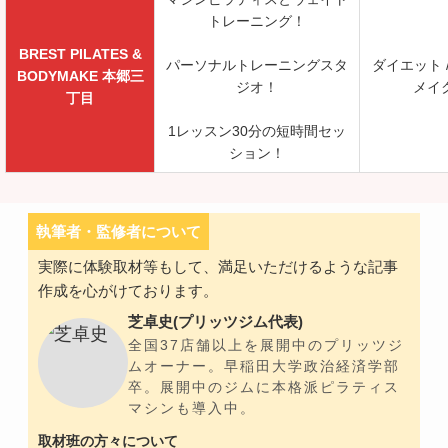
トレーニング！
BREST PILATES &
パーソナルトレーニングスタ
ダイエット 
BODYMAKE 本郷三
ジオ！
メイ
丁目
1レッスン30分の短時間セッ
ション！
執筆者・監修者について
実際に体験取材等もして、満足いただけるような記事
作成を心がけております。
芝卓史(プリッツジム代表)
全国37店舗以上を展開中のプリッツジ
ムオーナー。早稲田大学政治経済学部
卒。展開中のジムに本格派ピラティス
マシンも導入中。
取材班の方々について